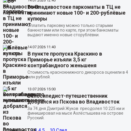
14.07.2026
12:40
Во Владивостоке паркоматы в ТЦ не
принимают новые 100- и 200-рублёвые
купюры
Оплатить парковку можно только старыми
банкнотами или по карте, при этом банкоматы
выдают именно новые сторублёвки.
14.07.2026
11:40
В пункте пропуска Краскино в
Приморье изъяли 3,5 кг
контрабандного женьшеня
Стоимость краснокнижного дикороса оценили в 4
млн рублей.
13.07.2026
15:00
Велосипедист-путешественник
добрался из Пскова во Владивосток
За 74 дня Дмитрий Жуков преодолел 10 225 км и
финишировал на мысе Ахлёстышева на острове
Русский.
Страницы:
1
2
3
4
5
...
10
След.