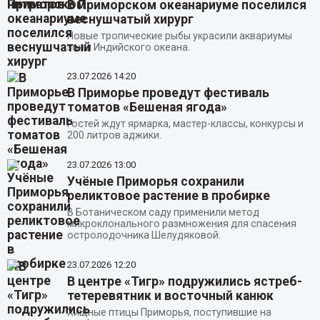
В Приморском океанариуме поселился
веснушчатый хирург
Новые тропические рыбы украсили аквариумы
зоны Индийского океана.
23.07.2026
14:20
В Приморье проведут фестиваль
томатов «Бешеная ягода»
Гостей ждут ярмарка, мастер-классы, конкурсы и
200 литров аджики.
23.07.2026
13:00
Учёные Приморья сохранили
реликтовое растение в пробирке
В Ботаническом саду применили метод
микроклонального размножения для спасения
остролодочника Шелудяковой.
23.07.2026
12:20
В центре «Тигр» подружились ястреб-
тетеревятник и восточный канюк
Хищные птицы Приморья, поступившие на