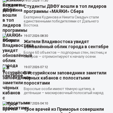
19.07.2026
11:30
Студенты ДВФУ вошли в топ лидеров
программы «МАЯКИ» Сбера
Екатерина Кудинова и Никита Смадыч стали
единственными победителями от Дальнего
Востока.
19.07.2026
08:30
Жители Владивостока увидят
обновлённый облик города в сентябре
Более 60 объектов — подпорных стен, лестниц и
скверов — отремонтируют к началу осени.
19.07.2026
07:12
В Уссурийском заповеднике заметили
чёрных кабанов с полосатыми
поросятами
Взрослые особи имеют тёмную щетину, а
детёныши — маскировочный полосатый наряд.
19.07.2026
04:10
Трое врачей из Приморья совершили