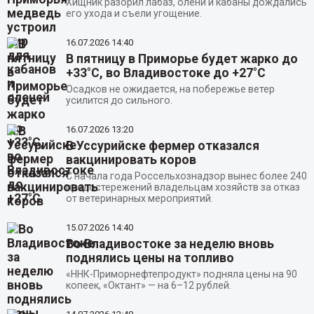
Хищник разорил лабаз, олени и кабаны дождались
его ухода и съели угощение.
16.07.2026
14:40
В пятницу в Приморье будет жарко до
+33°C, во Владивостоке до +27°C
Осадков не ожидается, на побережье ветер
усилится до сильного.
16.07.2026
13:20
В Уссурийске фермер отказался
вакцинировать коров
С начала года Россельхознадзор вынес более 240
предостережений владельцам хозяйств за отказ
от ветеринарных мероприятий.
15.07.2026
14:40
Во Владивостоке за неделю вновь
поднялись цены на топливо
«ННК-Приморнефтепродукт» подняла цены на 90
копеек, «Октант» — на 6–12 рублей.