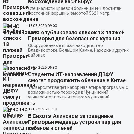
восхождение на Эльбрус
Специалисты краевой больницы №1 достигли
Восточной вершины высотой 5621 метр.
18.07.2026
09:00
МЧС опубликовало список 18 пляжей
Приморья для безопасного купания
Оборудованные пляжи находятся во
Владивостоке, Большом Камне, Находке и других
районах.
18.07.2026
06:30
Студенты ИТ-направлений ДВФУ
смогут продолжить обучение в Китае
Университет ведёт набор на четыре программы с
возможностью перехода в Чунцинский
университет почты и телекоммуникаций.
17.07.2026
13:10
В Сихотэ-Алинском заповеднике
Приморья медведь устроил пир для
кабанов и оленей