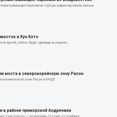
 перехватывающих парковках города зафиксировали свыше
восток и Хух‑Хото
ой аркой, рейсы будут дважды в неделю.
и моста в северокорейскую зону Расон
экономической зоне Расон в КНДР.
и в районе приморской Андреевки
ют 3 км трассы — подрядчик отстаёт от графика.