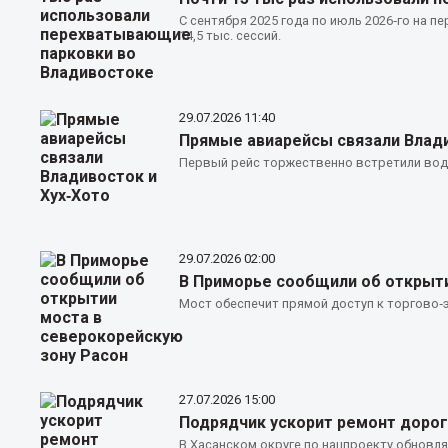
С сентября 2025 года по июль 2026‑го на
14,5 тыс. сессий.
29.07.2026
11:40
Прямые авиарейсы связали Влади
Первый рейс торжественно встретили водн
29.07.2026
02:00
В Приморье сообщили об открыти
Мост обеспечит прямой доступ к торгово‑
27.07.2026
15:00
Подрядчик ускорит ремонт дорог
В Хасанском округе по нацпроекту обновля