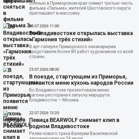
Осенью в Приморском крае снимут третью часть
фильма «Пальма»; жителей Шкотовского округа
приглашают в массовку.
25.07.2026
11:00
Во Владивостоке открылась выставка
«Гармония трёх стихий»
В арт‑галерее Приморского океанариума
представили более 80 работ художников со всей
страны.
25.07.2026
08:00
В поезде, стартующем из Приморья,
появится меню кухонь народов России
Во Владивостоке презентовали меню
вагона‑ресторана к запуску маршрута
Владивосток — Москва.
22.07.2026
13:20
Певица BEARWOLF снимает клип в
родном Владивостоке
Релиз нового трека Валерии Василевской
запланирован на 24 июля.