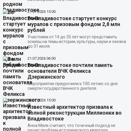
21.07.2026
15:00
Во Владивостоке стартует конкурс
муралов с призовым фондом 2,8 млн
рублей
Участники от 14 до 35 лет могут представить
эскизы на темы истории, культуры, науки и океана
до 31 июля.
21.07.2026
06:00
Во Владивостоке почтили память
основателя ВЧК Феликса
Дзержинского
Мероприятие приурочили к 100‑летию со дня
смерти государственного деятеля.
20.07.2026
15:00
Известный архитектор призвала к
полной реконструкции Миллионки во
Владивостоке
Анна Мялк считает, что точечный подход не
решит проблем исторического квартала.