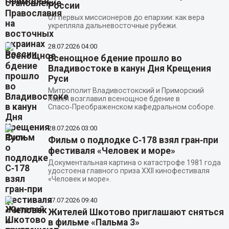
России
От первых миссионеров до епархии: как вера
укрепляла дальневосточные рубежи.
28.07.2026
04:00
Всенощное бдение прошло во
Владивостоке в канун Дня Крещения
Руси
Митрополит Владивостокский и Приморский
Павел возглавил всенощное бдение в
Спасо‑Преображенском кафедральном соборе.
28.07.2026
03:00
Фильм о подлодке С‑178 взял гран‑при
фестиваля «Человек и море»
Документальная картина о катастрофе 1981 года
удостоена главного приза XXII кинофестиваля
«Человек и море».
27.07.2026
09:40
Жителей Шкотово приглашают сняться
в фильме «Пальма 3»