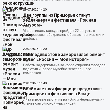
20.07.2026
14:20
Две группы из Приморья станут
хедлайнерами фестиваля «Рок над
Амуром»
VI фестиваль-конкурс пройдёт 22 августа в
Хабаровске, победителям обещают запись мини-
альбома.
20.07.2026
13:20
Во Владивостоке заморозился ремонт
музея «Россия — Моя история»
Работы задержали из-за корректировки фасадов
под стиль нового музейно-театрального
комплекса.
20.07.2026
11:40
Восьмилетняя фаерщица представит
Приморье на фестивале в Ельце
Лиза впервые выступит на «Огнях Черноземья» и
станет самой юной участницей.