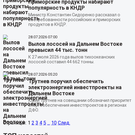
Приморские продукты набирают
популярность в КНДР
Министр Константин Сидоренко рассказал о
востребованности российских и приморских
продуктов в КНДР.
28.07.2026
07:00
Вылов лососей на Дальнем Востоке
превысил 44 тыс. тонн
К 27 июля 2026 года вылов тихоокеанских
лососей составил 44 662 тонны.
28.07.2026
05:20
Трутнев поручил обеспечить
электроэнергией инвестпроекты на
Дальнем Востоке
Юрий Трутнев на совещании обозначил приоритет
энергообеспечения инвестпроектов в регионах
ДФО.
Страницы:
1
2
3
4
5
...
10
След.