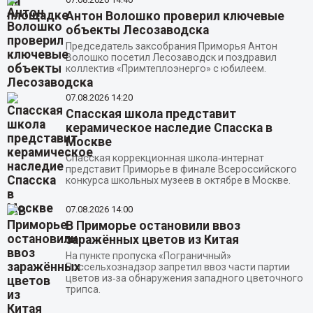
Антон Волошко проверил ключевые
объекты Лесозаводска
Председатель заксобрания Приморья Антон
Волошко посетил Лесозаводск и поздравил
коллектив «Примтеплоэнерго» с юбилеем.
07.08.2026
14:20
Спасская школа представит
керамическое наследие Спасска в
Москве
Спасская коррекционная школа‑интернат
представит Приморье в финале Всероссийского
конкурса школьных музеев в октябре в Москве.
07.08.2026
14:00
В Приморье остановили ввоз
заражённых цветов из Китая
На пункте пропуска «Пограничный»
Россельхознадзор запретил ввоз части партии
цветов из‑за обнаружения западного цветочного
трипса.