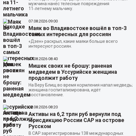
мужчина нанёс телесные повреждения
11‑летнему мальчику.
07.08.2026
09:00
Маяк во Владивостоке вошёл в топ-3
самых интересных для россиян
«Дзен» раскрыл, какие маяки больше всего
интересуют россиян.
07.08.2026
08:40
Мишек своих не брошу: раненая
медведем в Уссурийске женщина
продолжит работу
На Веру Блищ во время кормления напал медведь;
женщина госпитализирована, идёт
восстановление.
07.08.2026
08:20
Активы на 6,2 трлн руб вернули под
юрисдикцию России САР на острове
Русском
В САР зарегистрированы 138 международных