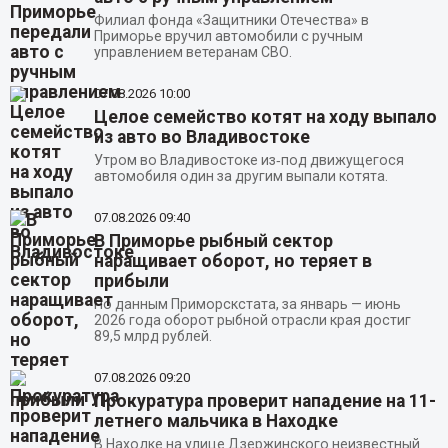
Филиал фонда «Защитники Отечества» в
Приморье вручил автомобили с ручным
управлением ветеранам СВО.
07.08.2026
10:00
Целое семейство котят на ходу выпало
из авто во Владивостоке
Утром во Владивостоке из‑под движущегося
автомобиля один за другим выпали котята.
07.08.2026
09:40
В Приморье рыбный сектор
наращивает оборот, но теряет в
прибыли
По данным Приморскстата, за январь — июнь
2026 года оборот рыбной отрасли края достиг
89,5 млрд рублей.
07.08.2026
09:20
Прокуратура проверит нападение на 11-
летнего мальчика в Находке
В Находке на улице Дзержинского неизвестный