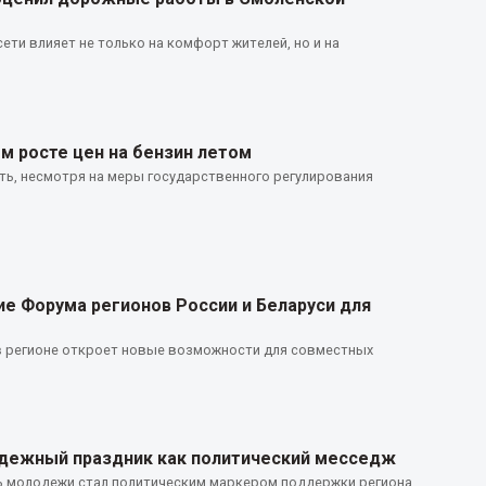
ети влияет не только на комфорт жителей, но и на
м росте цен на бензин летом
ь, несмотря на меры государственного регулирования
ие Форума регионов России и Беларуси для
в регионе откроет новые возможности для совместных
одежный праздник как политический месседж
ь молодежи стал политическим маркером поддержки региона