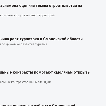
Варламова оценила темпы строительства на
к комплексному развитию территорий
нила рост турпотока в Смоленской области
 по динамике развития туризма
иальные контракты помогают смолянам открыть
иальных контрактов на Смоленщине
 оценил дорожные работы в Смоленской