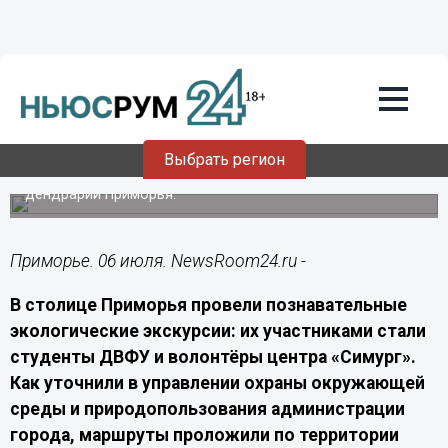
Общество
06.07.2026
10:40
Во Владивостоке организовали
экскурсии в дендрарий станции
им. В. Л. Комарова
Выбрать регион
Студенты и волонтёры изучили коллекцию хвойных в
дендрарии Приморья.
Приморье. 06 июля. NewsRoom24.ru -
В столице Приморья провели познавательные
экологические экскурсии: их участниками стали
студенты ДВФУ и волонтёры центра «Симург».
Как уточнили в управлении охраны окружающей
среды и природопользования администрации
города, маршруты проложили по территории