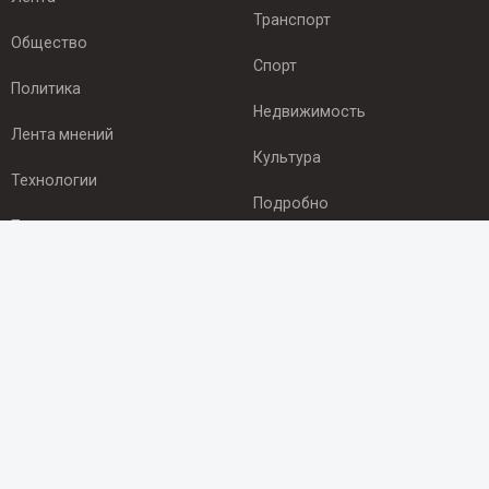
Транспорт
Общество
Спорт
Политика
Недвижимость
Лента мнений
Культура
Технологии
Подробно
Происшествия
Здоровье
Экономика
ПОДПИСКА
Подпишись на рассылку NEWSROOM24
и будь
в курсе новостей в своём городе:
Подписаться