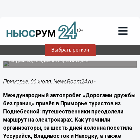
Общество
06.07.2026
07:40
По Приморью на электрокарах
отправилась группа туристов из Китая
Выбрать регион
Группа туристов из Китая за шесть дней проехала по
Уссурийску, Владивостоку и Находке.
Приморье. 06 июля. NewsRoom24.ru -
Международный автопробег «Дорогами дружбы
без границ» привёл в Приморье туристов из
Поднебесной: путешественники преодолели
маршрут на электрокарах. Как уточнили
организаторы, за шесть дней колонна посетила
Уссурийск, Владивосток и Находку, а также