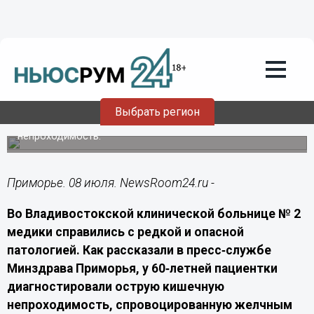
Здоровье
08.07.2026
04:00
Во Владивостоке врачи спасли
пациентку с редкой патологией
Выбрать регион
Желчный камень размером 3×4 см вызвал кишечную
непроходимость.
Приморье. 08 июля. NewsRoom24.ru -
Во Владивостокской клинической больнице № 2
медики справились с редкой и опасной
патологией. Как рассказали в пресс‑службе
Минздрава Приморья, у 60‑летней пациентки
диагностировали острую кишечную
непроходимость, спровоцированную желчным