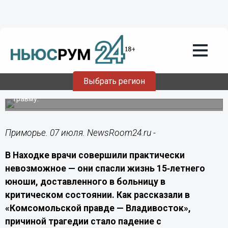
Здоровье
07.07.2026
04:40
В Приморье врачи вытащили с того
света подростка, упавшего с самоката
Выбрать регион
В Находкинской больнице медики помогли 15‑летнему
подростку, получившему тяжёлую черепно‑мозговую
травму.
Приморье. 07 июля. NewsRoom24.ru -
В Находке врачи совершили практически
невозможное — они спасли жизнь 15‑летнего
юноши, доставленного в больницу в
критическом состоянии. Как рассказали в
«Комсомольской правде — Владивосток»,
причиной трагедии стало падение с