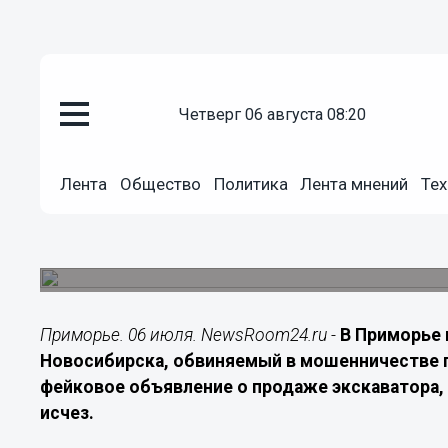
Происшествия
четверг 06 августа 08:20
06.07.2026
14:00
Жителя Новосибирска будут су
Лента
Общество
Политика
Лента мнений
Тех
несуществующего экскаватор
Мужчина выманил у покупателя из Архангельско
выходить на связь.
Приморье. 06 июля. NewsRoom24.ru -
В Приморье 
Новосибирска, обвиняемый в мошенничестве п
фейковое объявление о продаже экскаватора, 
исчез.