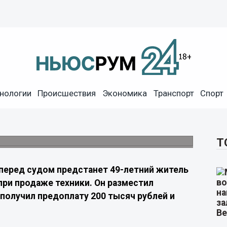
дить в Приморье за продажу
нологии
Происшествия
Экономика
Транспорт
Спорт
а
й области 200 тысяч рублей и перестал
Т
перед судом предстанет 49-летний житель
ри продаже техники. Он разместил
получил предоплату 200 тысяч рублей и