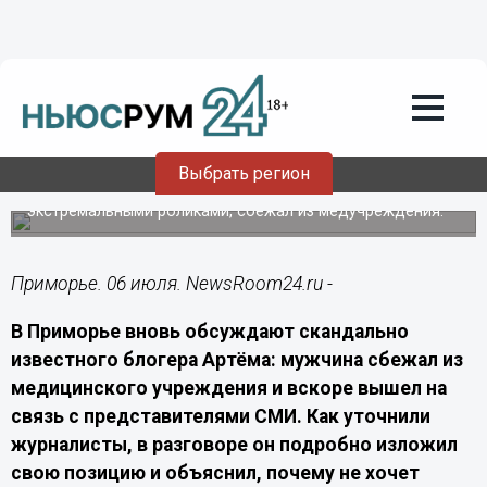
Происшествия
06.07.2026
06:00
Приморский «человек‑паук» рассказал,
почему сбежал из психушки
Выбрать регион
36‑летний приморский блогер Артём, известный
экстремальными роликами, сбежал из медучреждения.
Приморье. 06 июля. NewsRoom24.ru -
В Приморье вновь обсуждают скандально
известного блогера Артёма: мужчина сбежал из
медицинского учреждения и вскоре вышел на
связь с представителями СМИ. Как уточнили
журналисты, в разговоре он подробно изложил
свою позицию и объяснил, почему не хочет