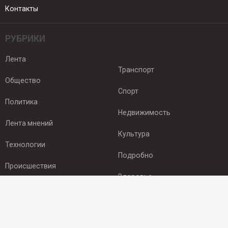
Контакты
РУБРИКИ
Лента
Транспорт
Общество
Спорт
Политика
Недвижимость
Лента мнений
Культура
Технологии
Подробно
Происшествия
Здоровье
Экономика
ПОДПИСКА
Подпишись на рассылку NEWSROOM24
и будь
в курсе новостей в своём городе: