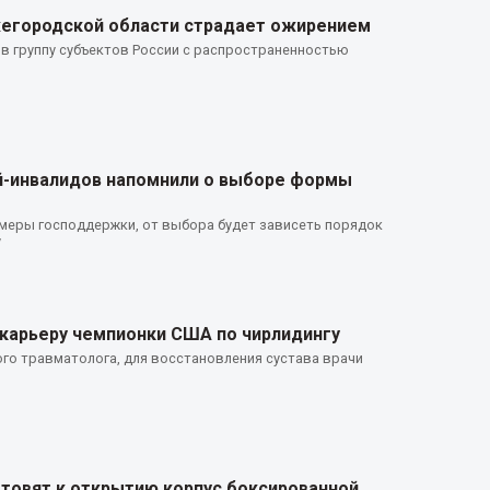
жегородской области страдает ожирением
 в группу субъектов России с распространенностью
-инвалидов напомнили о выборе формы
 меры господдержки, от выбора будет зависеть порядок
у
 карьеру чемпионки США по чирлидингу
го травматолога, для восстановления сустава врачи
отовят к открытию корпус боксированной