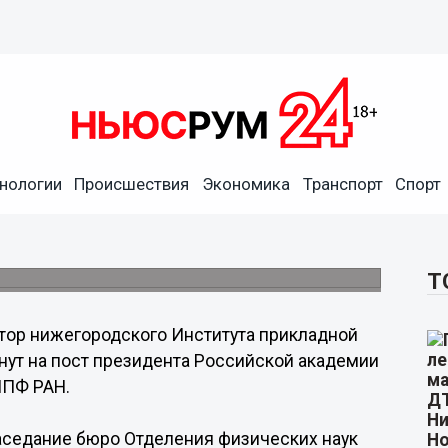
нологии
Происшествия
Экономика
Транспорт
Спорт
ыдвинут на пост президента
ского ИПФ РАН.
Т
тор нижегородского Института прикладной
ут на пост президента Российской академии
ИПФ РАН.
аседание бюро Отделения физических наук