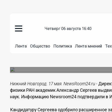
четверг 06 августа 16:40
Общество
17.05.2017
14:44
Лента
Общество
Политика
Лента мнений
Тех
Академик Александр Сергеев в
РАН
Сейчас он занимает пост директора нижегород
Нижний Новгород. 17 мая. NewsRoom24.ru -
Дирек
физики РАН академик Александр Сергеев выдвин
наук. Информацию Newsroom24 подтвердили в 
Кандидатуру Сергеева одобрило расширенное з