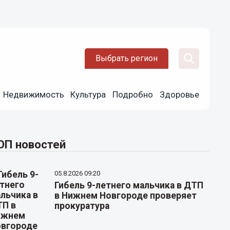
Выбрать регион
Недвижимость
Культура
Подробно
Здоровье
ОП новостей
05.8.2026 09:20
Гибель 9-летнего мальчика в ДТП
в Нижнем Новгороде проверяет
прокуратура