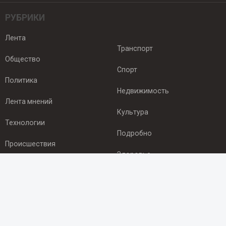
РУБРИКИ
Лента
Транспорт
Общество
Спорт
Политика
Недвижимость
Лента мнений
Культура
Технологии
Подробно
Происшествия
Здоровье
Экономика
ПОДПИСКА
Подпишись на рассылку NEWSROOM24
и будь
в курсе новостей в своём городе: