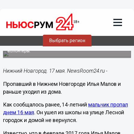
Общество
17.05.2017
15:28
Пропавший 14-летний нижегородец
Илья Малов и раньше уходил из дома
Выбрать регион
Поиск вновь пропавшего 16 мая мальчика ведут
волонтеры.
Нижний Новгород. 17 мая. NewsRoom24.ru -
Пропавший в Нижнем Новгороде Илья Малов и
раньше уходил из дома.
Как сообщалось ранее, 14-летний
мальчик пропал
днем 16 мая
. Он ушел из школы на улице Лесной
городок и домой не вернулся.
Известно, что в феврале 2017 года Илья Малов