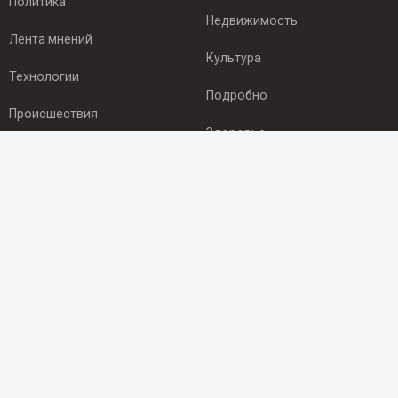
Политика
Недвижимость
Лента мнений
Культура
Технологии
Подробно
Происшествия
Здоровье
Экономика
ПОДПИСКА
Подпишись на рассылку NEWSROOM24
и будь
в курсе новостей в своём городе:
Подписаться
© 2012 - 2025 ООО "Ньюсрум" (ИА Newsroom24 (Ньюсрум24).
Учредитель — ООО "Ньюсрум"
Свидетельство о регистрации СМИ ИА № ФС 77 - 45920 от 22.07.2011г.