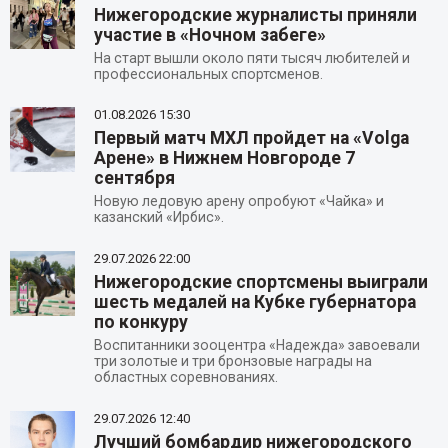
Нижегородские журналисты приняли
участие в «Ночном забеге»
На старт вышли около пяти тысяч любителей и
профессиональных спортсменов.
01.08.2026
15:30
Первый матч МХЛ пройдет на «Volga
Арене» в Нижнем Новгороде 7
сентября
Новую ледовую арену опробуют «Чайка» и
казанский «Ирбис».
29.07.2026
22:00
Нижегородские спортсмены выиграли
шесть медалей на Кубке губернатора
по конкуру
Воспитанники зооцентра «Надежда» завоевали
три золотые и три бронзовые награды на
областных соревнованиях.
29.07.2026
12:40
Лучший бомбардир нижегородского