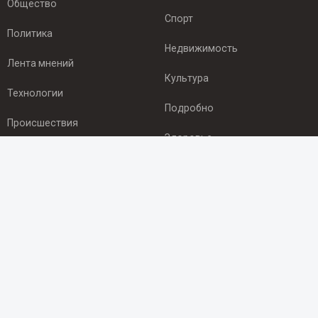
Общество
Спорт
Политика
Недвижимость
Лента мнений
Культура
Технологии
Подробно
Происшествия
Здоровье
Экономика
ПОДПИСКА
Подпишись на рассылку NEWSROOM24
и будь
в курсе новостей в своём городе:
Подписаться