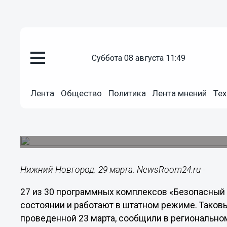
суббота 08 августа 11:49
Общество
29.03.2017
17:56
Лента
Общество
Политика
Лента мнений
Тех
Стала понятна причина сбоя р
«Безопасный город»
Три комплекса начнут работу после гарантийног
Нижний Новгород. 29 марта. NewsRoom24.ru -
27 из 30 программных комплексов «Безопасный 
состоянии и работают в штатном режиме. Таковы
проведенной 23 марта, сообщили в региональн