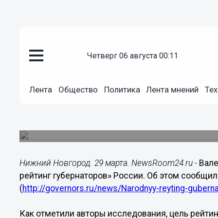
Общество
четверг 06 августа 00:11
29.03.2017
17:43
Валерия Шанцева вновь призн
Лента
Общество
Политика
Лента мнений
Тех
губернатором России
По данным организаторов «Народного рейтинга 
участие 20 тысяч человек
Нижний Новгород. 29 марта. NewsRoom24.ru -
Вале
рейтинг губернаторов» России. Об этом сообщил
(
http://governors.ru/news/Narodnyy-reyting-guberna
Как отметили авторы исследования, цель рейти