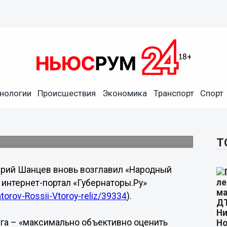
али самым народным
нологии
Происшествия
Экономика
Транспорт
Спорт
губернаторов», в голосовании приняли
Т
рий Шанцев вновь возглавил «Народный
 интернет-портал «Губернаторы.Ру»
torov-Rossii-Vtoroy-reliz/39334
).
нга – «максимально объективно оценить