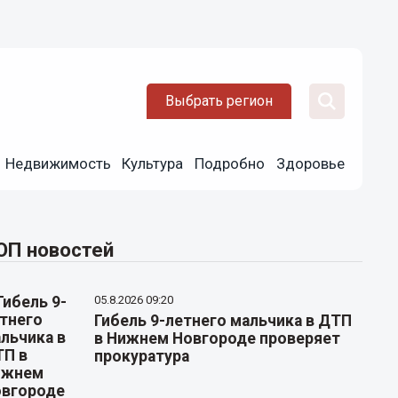
Выбрать регион
Недвижимость
Культура
Подробно
Здоровье
ОП новостей
05.8.2026 09:20
Гибель 9-летнего мальчика в ДТП
в Нижнем Новгороде проверяет
прокуратура