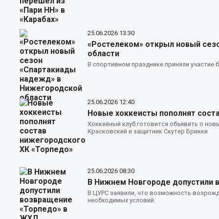
25.06.2026
13:30
«Ростелеком» открыл новый сез
области
В спортивном празднике приняли участие б
25.06.2026
12:40
Новые хоккеисты пополнят сост
Хоккейный клуб готовится объявить о новы
Красковский и защитник Скутер Брикки
25.06.2026
08:30
В Нижнем Новгороде допустили 
В ЦУРС заявили, что возможность возрож
необходимых условий.