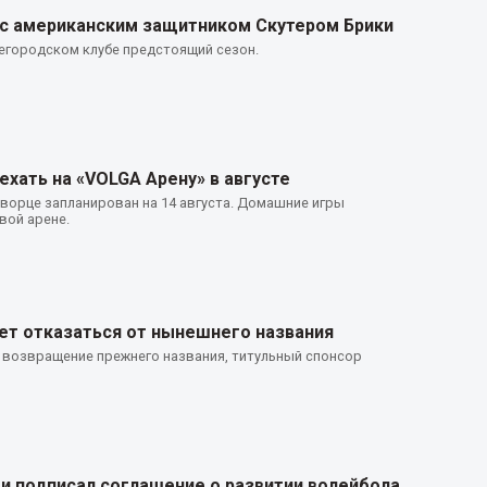
 с американским защитником Скутером Брики
жегородском клубе предстоящий сезон.
хать на «VOLGA Арену» в августе
орце запланирован на 14 августа. Домашние игры
вой арене.
ет отказаться от нынешнего названия
 возвращение прежнего названия, титульный спонсор
 подписал соглашение о развитии волейбола