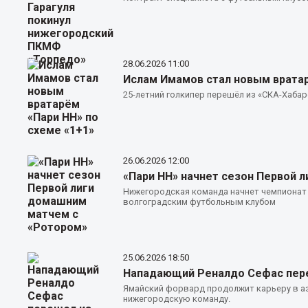
28.06.2026
11:00
Ислам Имамов стал новым вратар
25-летний голкипер перешёл из «СКА-Хаба
26.06.2026
12:00
«Пари НН» начнет сезон Первой 
Нижегородская команда начнет чемпионат 
волгоградским футбольным клубом
25.06.2026
18:50
Нападающий Реналдо Сефас переш
Ямайский форвард продолжит карьеру в аз
нижегородскую команду.