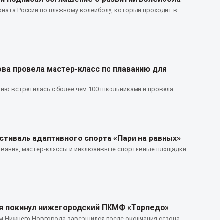
оната России по пляжному волейболу, который проходит в
ва провела мастер-класс по плаванию для
нию встретилась с более чем 100 школьниками и провела
тиваль адаптивного спорта «Пари на равных»
внования, мастер-классы и инклюзивные спортивные площадки
ля покинул нижегородский ПКМФ «Торпедо»
м Нижнего Новгорода завершился после окончания сезона