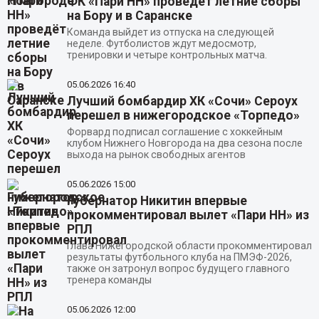
ФК «Пари НН» проведёт летние сборы
на Бору и в Саранске
Команда выйдет из отпуска на следующей
неделе. Футболистов ждут медосмотр,
тренировки и четыре контрольных матча.
05.06.2026
16:40
Лучший бомбардир ХК «Сочи» Сероух
перешел в нижегородское «Торпедо»
Форвард подписал соглашение с хоккейным
клубом Нижнего Новгорода на два сезона после
выхода на рынок свободных агентов
05.06.2026
15:00
Губернатор Никитин впервые
прокомментировал вылет «Пари НН» из
РПЛ
Глава Нижегородской области прокомментировал
результаты футбольного клуба на ПМЭФ-2026,
также он затронул вопрос будущего главного
тренера команды
05.06.2026
12:00