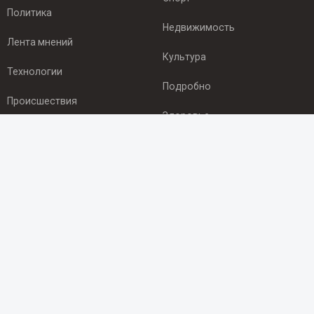
Политика
Недвижимость
Лента мнений
Культура
Технологии
Подробно
Происшествия
Здоровье
Экономика
ПОДПИСКА
Подпишись на рассылку NEWSROOM24
и будь
в курсе новостей в своём городе:
Подписаться
© 2012 - 2025 ООО "Ньюсрум" (ИА Newsroom24 (Ньюсрум24).
Учредитель — ООО "Ньюсрум"