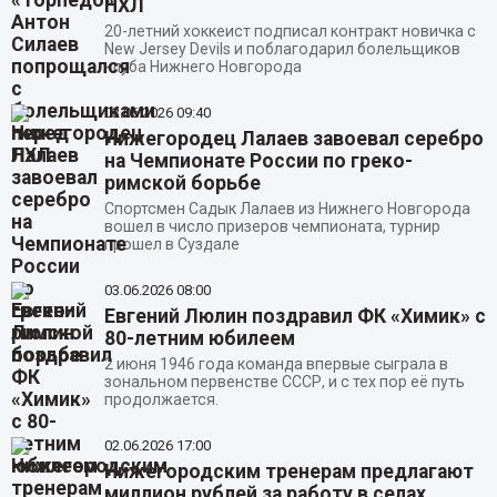
НХЛ
20-летний хоккеист подписал контракт новичка с
New Jersey Devils и поблагодарил болельщиков
клуба Нижнего Новгорода
03.06.2026
09:40
Нижегородец Лалаев завоевал серебро
на Чемпионате России по греко-
римской борьбе
Спортсмен Садык Лалаев из Нижнего Новгорода
вошел в число призеров чемпионата, турнир
прошел в Суздале
03.06.2026
08:00
Евгений Люлин поздравил ФК «Химик» с
80-летним юбилеем
2 июня 1946 года команда впервые сыграла в
зональном первенстве СССР, и с тех пор её путь
продолжается.
02.06.2026
17:00
Нижегородским тренерам предлагают
миллион рублей за работу в селах