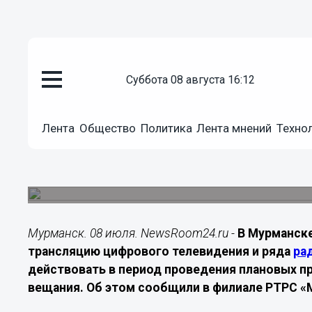
суббота 08 августа 16:12
Подробно
Лента
Общество
Политика
Лента мнений
Техно
08.07.2026
18:40
В Мурманске на один день отк
Ограничения связаны с плановыми техническим
Мурманск. 08 июля. NewsRoom24.ru -
В Мурманске
трансляцию цифрового телевидения и ряда
ра
действовать в период проведения плановых п
вещания. Об этом сообщили в филиале РТРС 