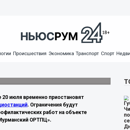
логии
Происшествия
Экономика
Транспорт
Спорт
Недв
лючат телевидение и радио
и работами на объекте вещания
Т
 20 июля временно приостановят
диостанций
. Ограничения будут
рофилактических работ на объекте
«Мурманский ОРТПЦ».