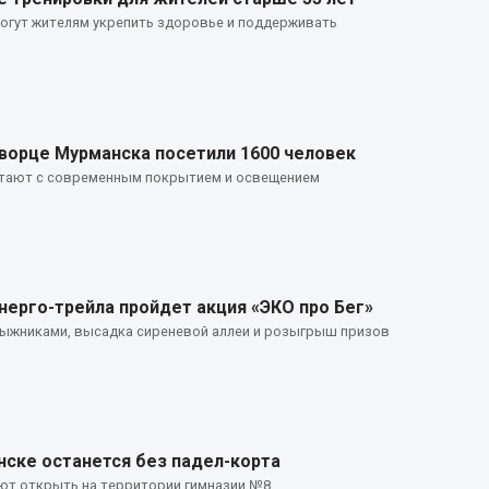
огут жителям укрепить здоровье и поддерживать
ворце Мурманска посетили 1600 человек
тают с современным покрытием и освещением
нерго-трейла пройдет акция «ЭКО про Бег»
лыжниками, высадка сиреневой аллеи и розыгрыш призов
нске останется без падел-корта
ют открыть на территории гимназии №8