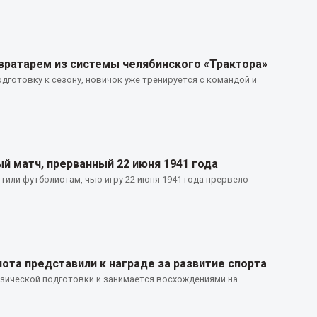
 вратарем из системы челябинского «Трактора»
готовку к сезону, новичок уже тренируется с командой и
й матч, прерванный 22 июня 1941 года
тили футболистам, чью игру 22 июня 1941 года прервело
ота представили к награде за развитие спорта
зической подготовки и занимается восхождениями на