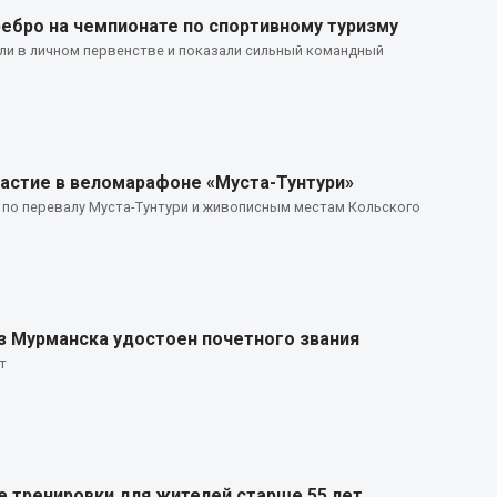
ребро на чемпионате по спортивному туризму
ли в личном первенстве и показали сильный командный
частие в веломарафоне «Муста-Тунтури»
по перевалу Муста-Тунтури и живописным местам Кольского
из Мурманска удостоен почетного звания
т
е тренировки для жителей старше 55 лет