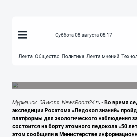
Арктика
суббота 08 августа 08:17
08.07.2026
16:20
Экспедиция «Ледокол знаний» 
Лента
Общество
Политика
Лента мнений
Техно
платформу для изучения Аркти
Эксперимент на Северном полюсе поможет соз
мониторинга высоких широт
Мурманск. 08 июля. NewsRoom24.ru -
Во время с
экспедиции Росатома «Ледокол знаний» прой
платформы для экологического наблюдения за
состоится на борту атомного ледокола «50 ле
этом сообщили в Министерстве информационн