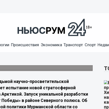
протестирует новую
логии
Происшествия
Экономика
Транспорт
Спорт
Недв
ки
дать независимую систему экологического
Т
едьмой научно-просветительской
дет испытание новой стратосферной
 Арктикой. Запуск уникальной разработки
т Победы» в районе Северного полюса. Об
ой политики Мурманской области со