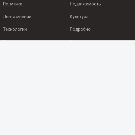
Политика
Недвижимость
Лента мнений
Культура
Технологии
Подробно
Происшествия
Здоровье
Экономика
Арктика
ПОДПИСКА
Подпишись на рассылку NEWSROOM24
и будь
в курсе новостей в своём городе:
Подписаться