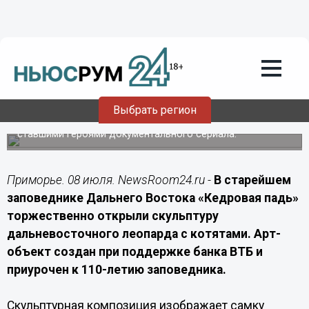
Общество
08.07.2026
11:40
В приморском заповеднике «Кедровая
падь» открыли памятник семье
леопардов
Выбрать регион
Композиция изображает самку Кедровку с детёнышами,
ставшими героями документального сериала.
Приморье. 08 июля. NewsRoom24.ru -
В старейшем
заповеднике Дальнего Востока «Кедровая падь»
торжественно открыли скульптуру
дальневосточного леопарда с котятами. Арт-
объект создан при поддержке банка ВТБ и
приурочен к 110-летию заповедника.
Скульптурная композиция изображает самку