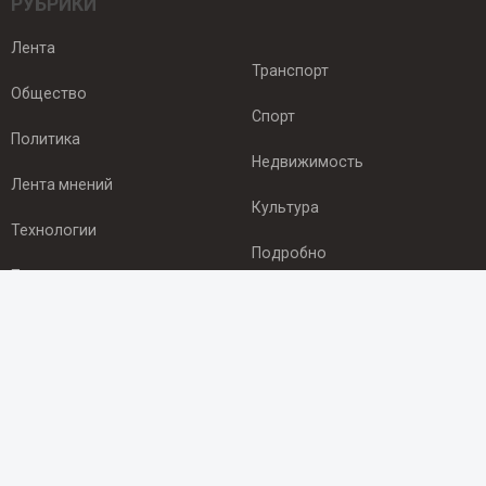
РУБРИКИ
Лента
Транспорт
Общество
Спорт
Политика
Недвижимость
Лента мнений
Культура
Технологии
Подробно
Происшествия
Здоровье
Экономика
ПОДПИСКА
Подпишись на рассылку NEWSROOM24
и будь
в курсе новостей в своём городе: