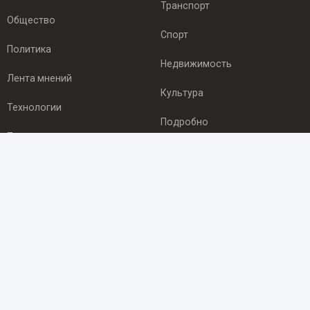
Транспорт
Общество
Спорт
Политика
Недвижимость
Лента мнений
Культура
Технологии
Подробно
Происшествия
Здоровье
Экономика
ПОДПИСКА
Подпишись на рассылку NEWSROOM24
и будь
в курсе новостей в своём городе:
Подписаться