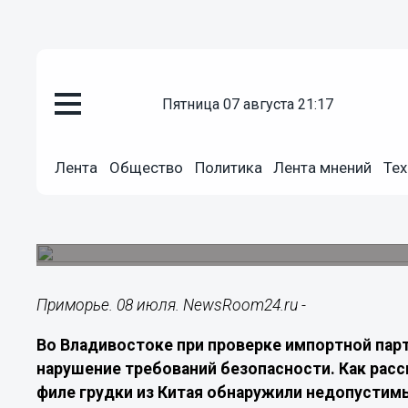
пятница 07 августа 21:17
Общество
08.07.2026
02:20
Лента
Общество
Политика
Лента мнений
Тех
В Приморье в курином филе из
китасамицин
Специалисты выявили вещество, присутствие ко
Приморье. 08 июля. NewsRoom24.ru -
Во Владивостоке при проверке импортной пар
нарушение требований безопасности. Как расск
филе грудки из Китая обнаружили недопустим