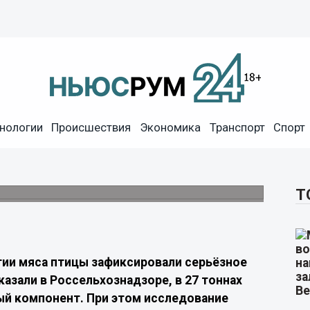
нологии
Происшествия
Экономика
Транспорт
Спорт
 Китая нашли антибиотик
торого в продукции не допускается.
Т
тии мяса птицы зафиксировали серьёзное
азали в Россельхознадзоре, в 27 тоннах
ый компонент. При этом исследование