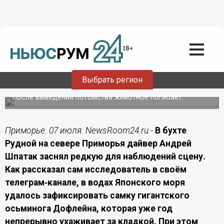
Общество
07.07.2026
09:20
Приморский дайвер показал самку
Выбрать регион
осьминога, уже год охраняющую икру
После выведения потомства животное погибает.
Приморье. 07 июля. NewsRoom24.ru -
В бухте
Рудной на севере Приморья дайвер Андрей
Шпатак заснял редкую для наблюдений сцену.
Как рассказал сам исследователь в своём
телеграм‑канале, в водах Японского моря
удалось зафиксировать самку гигантского
осьминога Дофлейна, которая уже год
непрерывно ухаживает за кладкой. При этом