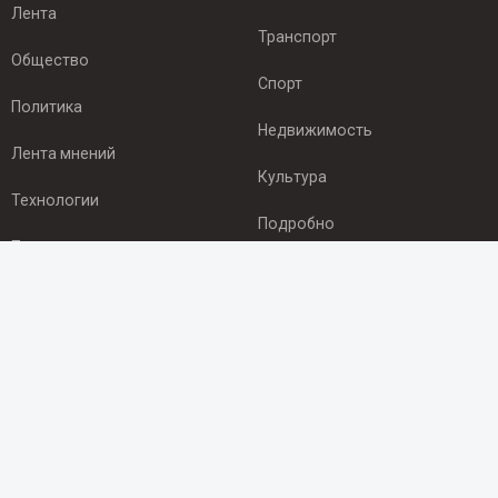
Лента
Транспорт
Общество
Спорт
Политика
Недвижимость
Лента мнений
Культура
Технологии
Подробно
Происшествия
Здоровье
Экономика
ПОДПИСКА
Подпишись на рассылку NEWSROOM24
и будь
в курсе новостей в своём городе:
Подписаться