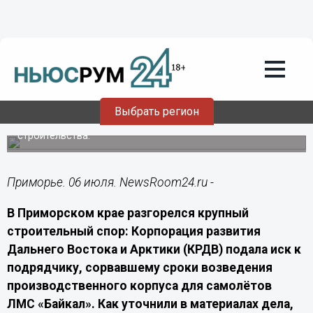
Общество
06.07.2026
06:20
В Приморье подрядчик не справился
со стройкой цеха сборки самолётов
Байкал
Выбрать регион
КРДВ требует выплатить неустойку из‑за срыва сроков
строительства.
Приморье. 06 июля. NewsRoom24.ru -
В Приморском крае разгорелся крупный
строительный спор: Корпорация развития
Дальнего Востока и Арктики (КРДВ) подала иск к
подрядчику, сорвавшему сроки возведения
производственного корпуса для самолётов
ЛМС «Байкал». Как уточнили в материалах дела,