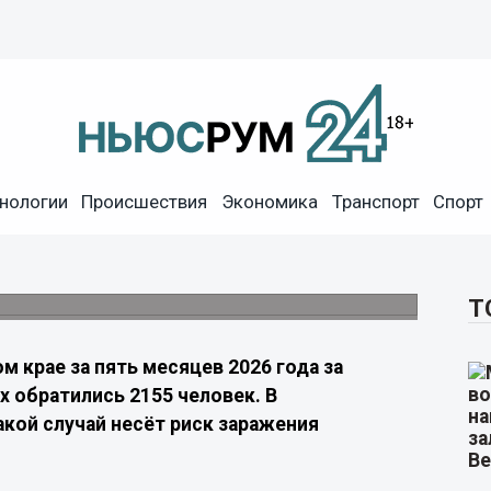
нологии
Происшествия
Экономика
Транспорт
Спорт
риморцев пострадали от
надзор предупреждает о риске бешенства.
Т
м крае за пять месяцев 2026 года за
 обратились 2155 человек. В
кой случай несёт риск заражения