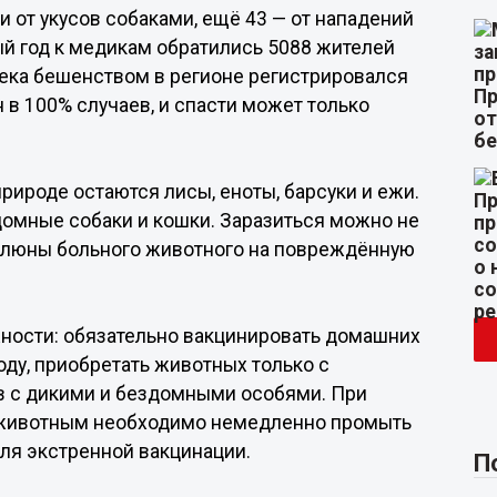
 от укусов собаками, ещё 43 — от нападений
ый год к медикам обратились 5088 жителей
века бешенством в регионе регистрировался
н в 100% случаев, и спасти может только
ироде остаются лисы, еноты, барсуки и ежи.
домные собаки и кошки. Заразиться можно не
и слюны больного животного на повреждённую
ности: обязательно вакцинировать домашних
ду, приобретать животных только с
в с дикими и бездомными особями. При
 животным необходимо немедленно промыть
для экстренной вакцинации.
П