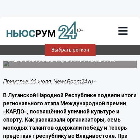
Спорт
06.07.2026
09:20
Победители из ЛНР выступят в
Гранд‑финале «КАРДО» во
Владивостоке
Выбрать регион
В ЛНР завершился региональный этап премии «КАРДО»;
семеро победителей отправятся во Владивосток.
Приморье. 06 июля. NewsRoom24.ru -
В Луганской Народной Республике подвели итоги
регионального этапа Международной премии
«КАРДО», посвящённой уличной культуре и
спорту. Как рассказали организаторы, семь
молодых талантов одержали победу и теперь
представят республику во Владивостоке. При