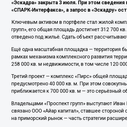
«Эскадра» закрыта 3 июля. При этом сведени
«СПАРК‑Интерфакса», а запрос в «Эскадру» ост
Ключевым активом в портфеле стал жилой комп
групп», его общая площадь достигнет 312 700 кв.
отведено под жильё. Сдать объект рассчитывают 
Ещё одна масштабная площадка — территория бы
рамках механизма комплексного развития террит
258 000 кв. м недвижимости, в том числе 120 00
Третий проект — комплекс «Пирс» общей площадь
предусмотрено 40 000 кв. м. При этом совокупн
приближается к 700 000 кв. м — это серьёзный 
Владельцами «Проспект групп» выступают Иван 
связано ООО «Айар капитал», ставшее стороной 
на приморский рынок — часть стратегии расшире