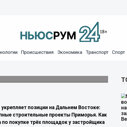
нологии
Происшествия
Экономика
Транспорт
Спорт
аходит в Приморье
х проекта — объём строительства составит
Т
 укрепляет позиции на Дальнем Востоке:
упные строительные проекты Приморья. Как
а по покупке трёх площадок у застройщика