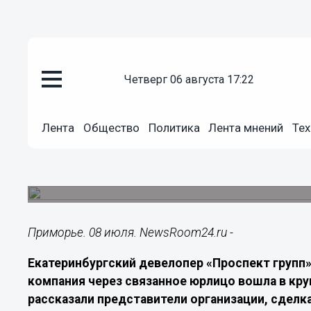
четверг 06 августа 17:22
Недвижимость
08.07.2026
02:00
Лента
Общество
Политика
Лента мнений
Тех
Девелопер «Проспект групп» з
«Проспект групп», приобрело три девелоперски
почти 700 000 кв. м.
Приморье. 08 июля. NewsRoom24.ru -
Екатеринбургский девелопер «Проспект групп»
компания через связанное юрлицо вошла в кр
рассказали представители организации, сделк