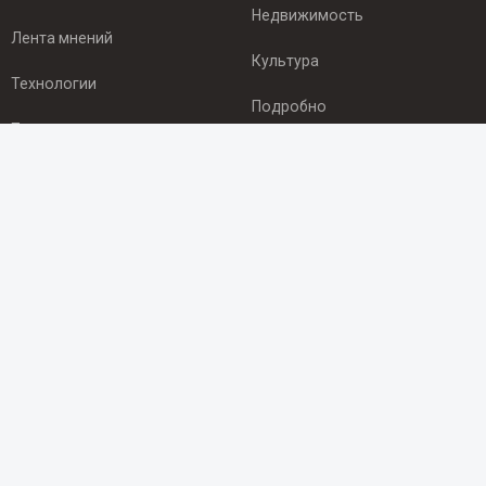
Недвижимость
Лента мнений
Культура
Технологии
Подробно
Происшествия
Здоровье
Экономика
ПОДПИСКА
Подпишись на рассылку NEWSROOM24
и будь
в курсе новостей в своём городе:
Подписаться
© 2012 - 2025 ООО "Ньюсрум" (ИА Newsroom24 (Ньюсрум24).
Учредитель — ООО "Ньюсрум"
Свидетельство о регистрации СМИ ИА № ФС 77 - 45920 от 22.07.2011г.