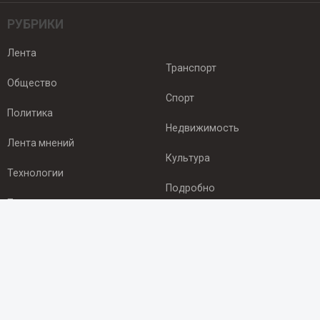
РУБРИКИ
Лента
Транспорт
Общество
Спорт
Политика
Недвижимость
Лента мнений
Культура
Технологии
Подробно
Происшествия
Здоровье
Экономика
ПОДПИСКА
Подпишись на рассылку NEWSROOM24
и будь
в курсе новостей в своём городе: