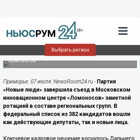
Лента мнений
07.07.2026
12:20
Чемерис — на Северо-Запад,
Степченко — на Дальний Восток
Выбрать регион
Зачем «Новые люди» провели ротацию лидеров: взгляд
политологов.
Приморье. 07 июля. NewsRoom24.ru -
Партия
«Новые люди» завершила съезд в Московском
инновационном центре «Ломоносов» заметной
ротацией в составе региональных групп. В
федеральный список из 382 кандидатов вошли
как действующие депутаты, так и новые лица.
Ключевое кадровое решение коснулось Дальнего