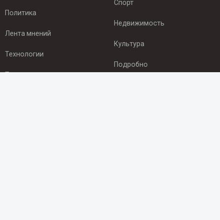
Спорт
Политика
Недвижимость
Лента мнений
Культура
Технологии
Подробно
Происшествия
Здоровье
Экономика
ПОДПИСКА
Подпишись на рассылку NEWSROOM24
и будь
в курсе новостей в своём городе:
Подписаться
© 2012 - 2025 ООО "Ньюсрум" (ИА Newsroom24 (Ньюсрум24).