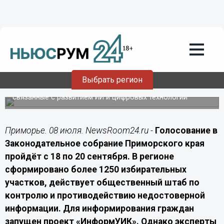
Лента мнений
08.07.2026
05:05
Приморье готовится к выборам: 1250
участков и цифровые риски
Выбрать регион
Эксперты обращают внимание на новые вызовы,
связанные с развитием ИИ и цифровых технологий
Приморье. 08 июля. NewsRoom24.ru -
Голосование в
Законодательное собрание Приморского края
пройдёт с 18 по 20 сентября. В регионе
сформировано более 1250 избирательных
участков, действует общественный штаб по
контролю и противодействию недостоверной
информации. Для информирования граждан
запущен проект «ИнформУИК». Однако эксперты