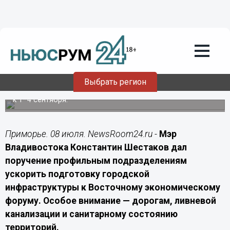
Подробно
08.07.2026
12:40
Шестаков поручил подготовить дороги
и ливнёвки Владивостока к ВЭФ-2026
Выбрать регион
Глава города потребовал оперативно завершить работы
к 1–4 сентября.
Приморье. 08 июля. NewsRoom24.ru -
Мэр
Владивостока Константин Шестаков дал
поручение профильным подразделениям
ускорить подготовку городской
инфраструктуры к Восточному экономическому
форуму. Особое внимание — дорогам, ливневой
канализации и санитарному состоянию
территорий.