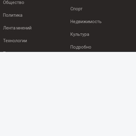
Общество
Спорт
Политика
Недвижимость
Лента мнений
Культура
Технологии
Подробно
Происшествия
Здоровье
Экономика
ПОДПИСКА
Подпишись на рассылку NEWSROOM24
и будь
в курсе новостей в своём городе:
Подписаться