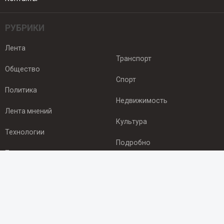
РУБРИКИ
Лента
Транспорт
Общество
Спорт
Политика
Недвижимость
Лента мнений
Культура
Технологии
Подробно
Происшествия
Здоровье
Экономика
ПОДПИСКА
Подпишись на рассылку NEWSROOM24
и будь
в курсе новостей в своём городе: