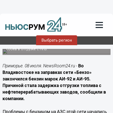
Подробно
08.07.2026
12:00
В сети АЗС «Бензо» во Владивостоке
закончился бензин АИ-92 и АИ-95
Выбрать регион
Сеть заправляет только дизельным топливом из-за
сбоев в отгрузке с НПЗ.
Приморье. 08 июля. NewsRoom24.ru -
Во
Владивостоке на заправках сети «Бензо»
закончился бензин марок АИ-92 и АИ-95.
Причиной стала задержка отгрузки топлива с
нефтеперерабатывающих заводов, сообщили в
компании.
Проблемы с бензином на АЗС этой сети начались