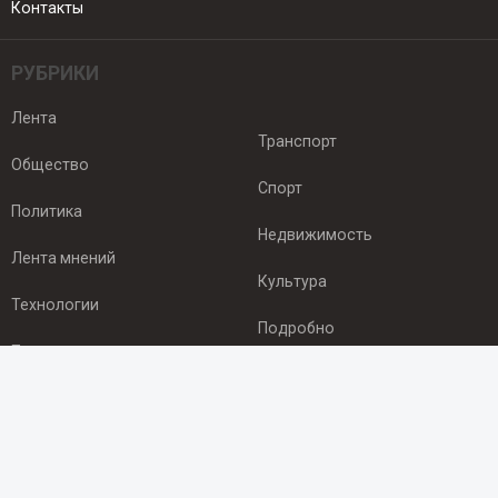
Контакты
РУБРИКИ
Лента
Транспорт
Общество
Спорт
Политика
Недвижимость
Лента мнений
Культура
Технологии
Подробно
Происшествия
Здоровье
Экономика
ПОДПИСКА
Подпишись на рассылку NEWSROOM24
и будь
в курсе новостей в своём городе: