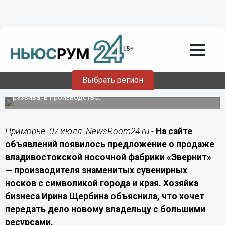
Экономика
07.07.2026
14:00
Прославившая Владивосток носочная
фабрика выставлена на продажу
Выбрать регион
Бренд с 19-летней историей ищет покупателя, готового
развивать производство.
Приморье. 07 июля. NewsRoom24.ru -
На сайте
объявлений появилось предложение о продаже
владивостокской носочной фабрики «Эвернит»
— производителя знаменитых сувенирных
носков с символикой города и края. Хозяйка
бизнеса Ирина Щербина объяснила, что хочет
передать дело новому владельцу с большими
ресурсами.