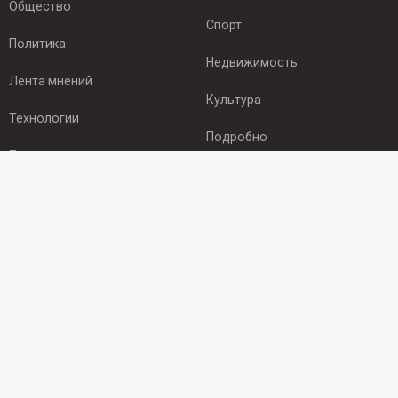
Общество
Спорт
Политика
Недвижимость
Лента мнений
Культура
Технологии
Подробно
Происшествия
Здоровье
Экономика
ПОДПИСКА
Подпишись на рассылку NEWSROOM24
и будь
в курсе новостей в своём городе:
Подписаться