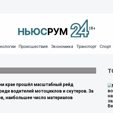
нологии
Происшествия
Экономика
Транспорт
Спорт
слу мотоциклистов-
1 из них — жители Уссурийска.
Т
ом крае прошёл масштабный рейд
реди водителей мотоциклов и скутеров. За
ов, наибольшее число материалов