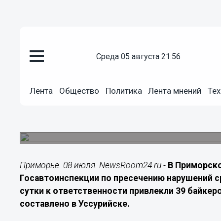
среда 05 августа 21:56
Происшествия
08.07.2026
13:40
Лента
Общество
Политика
Лента мнений
Тех
Уссурийск стал лидером по чи
нарушителей в Приморье
За сутки в регионе оштрафовали 39 байкеров, 1
Приморье. 08 июля. NewsRoom24.ru -
В Приморск
Госавтоинспекции по пресечению нарушений с
сутки к ответственности привлекли 39 байкер
составлено в Уссурийске.