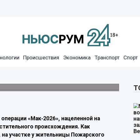
ртию конопли в огороде
нологии
Происшествия
Экономика
Транспорт
Спорт
наружили и изъяли 131 куст культивируемой
Т
операции «Мак‑2026», нацеленной на
стительного происхождения. Как
, на участке у жительницы Пожарского