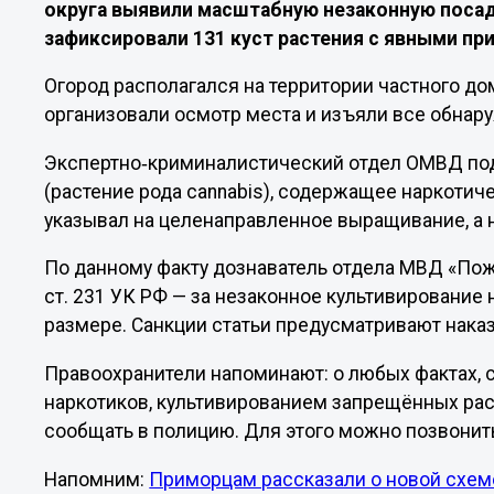
округа выявили масштабную незаконную посад
зафиксировали 131 куст растения с явными пр
Огород располагался на территории частного д
организовали осмотр места и изъяли все обнар
Экспертно‑криминалистический отдел ОМВД под
(растение рода cannabis), содержащее наркотич
указывал на целенаправленное выращивание, а н
По данному факту дознаватель отдела МВД «Пожа
ст. 231 УК РФ — за незаконное культивировани
размере. Санкции статьи предусматривают наказ
Правоохранители напоминают: о любых фактах,
наркотиков, культивированием запрещённых раст
сообщать в полицию. Для этого можно позвонить
Напомним:
Приморцам рассказали о новой схем