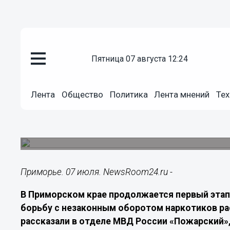
Происшествия
пятница 07 августа 12:24
07.07.2026
08:00
В Приморье изъяли крупную па
Лента
Общество
Политика
Лента мнений
Тех
местной жительницы
У 53‑летней жительницы Пожарского округа об
конопли.
Приморье. 07 июля. NewsRoom24.ru -
В Приморском крае продолжается первый этап 
борьбу с незаконным оборотом наркотиков ра
рассказали в отделе МВД России «Пожарский»