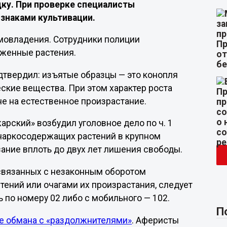
ку. При проверке специалисты
изнаками культивации.
омовладения. Сотрудники полиции
уженные растения.
твердил: изъятые образцы — это конопля
еские вещества. При этом характер роста
е на естественное произрастание.
рский» возбудил уголовное дело по ч. 1
е наркосодержащих растений в крупном
ание вплоть до двух лет лишения свободы.
 связанных с незаконным оборотом
ений или очагами их произрастания, следует
 по номеру 02 либо с мобильного — 102.
П
е обмана с «раздолжнителями»
. Аферисты