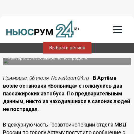
Происшествия
06.07.2026
11:20
В приморском Артёме столкнулись два
пассажирских автобуса
Выбрать регион
Водитель маршрута № 22 не убедился в безопасности
манёвра, 23 пассажира не пострадали.
Приморье. 06 июля. NewsRoom24.ru -
В Артёме
возле остановки «Больница» столкнулись два
пассажирских автобуса. По предварительным
данным, никто из находившихся в салонах людей
не пострадал.
В дежурную часть Госавтоинспекции отдела МВД
России по городу Артему поступило сообщение о