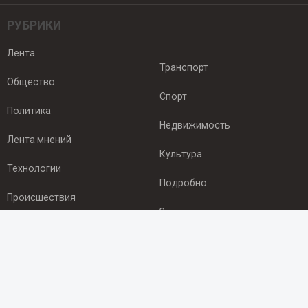
РУБРИКИ
Лента
Транспорт
Общество
Спорт
Политика
Недвижимость
Лента мнений
Культура
Технологии
Подробно
Происшествия
Здоровье
Экономика
ПОДПИСКА
Подпишись на рассылку NEWSROOM24
и будь
в курсе новостей в своём городе: