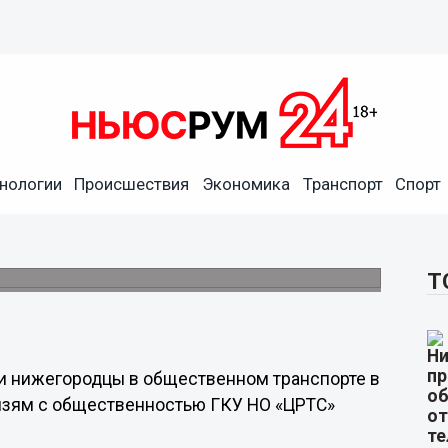
ще всего забывали
нологии
Происшествия
Экономика
Транспорт
Спорт
023 году
ло 937 обращений по вопросам утерянных
Т
ли нижегородцы в общественном транспорте в
связям с общественностью ГКУ НО «ЦРТС»