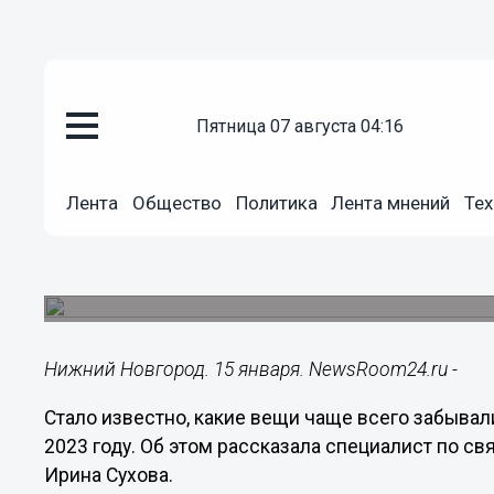
Общество
пятница 07 августа 04:16
15.01.2024
13:11
Документы, сумки и карты ча
Лента
Общество
Политика
Лента мнений
Тех
нижегородцы в транспорте в 2
В колл-центр пассажирских перевозок поступи
вещей.
Нижний Новгород. 15 января. NewsRoom24.ru -
Стало известно, какие вещи чаще всего забыва
2023 году. Об этом рассказала специалист по 
Ирина Сухова.