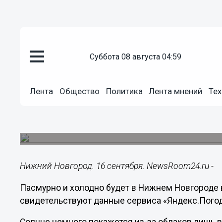
суббота 08 августа 04:59
Общество
16.09.2021
09:10
Лента
Общество
Политика
Лента мнений
Тех
Пасмурная погода с температу
Нижнем Новгороде 16 сентябр
Днем в городе поднимется ветер.
Нижний Новгород. 16 сентября. NewsRoom24.ru -
Пасмурно и холодно будет в Нижнем Новгороде в
свидетельствуют данные сервиса «Яндекс.Пого