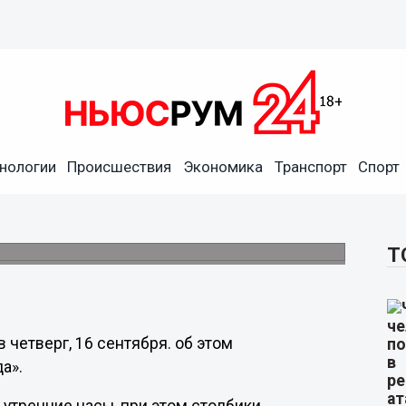
нологии
Происшествия
Экономика
Транспорт
Спорт
рой до +9°C ожидается в
я
Т
 четверг, 16 сентября. об этом
да».