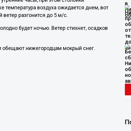
 утренние часы, при этом столбики
же температура воздуха ожидается днем, вот
й ветер разгонится до 5 м/с.
холодно будет ночью. Ветер стихнет, осадков
ики обещают нижегородцам мокрый снег.
П