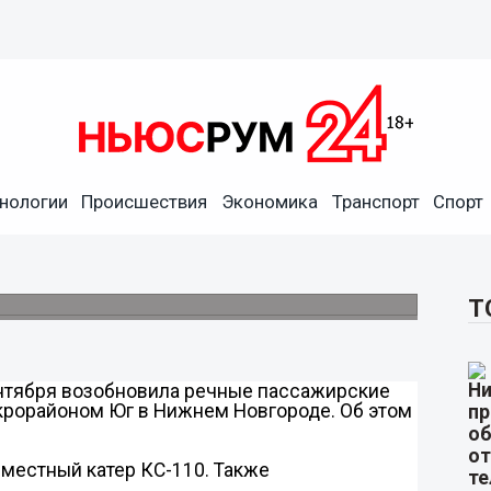
нологии
Происшествия
Экономика
Транспорт
Спорт
зки между Александровским
ижнем Новгороде
ижегородским и Автозаводским районами.
Т
ентября возобновила речные пассажирские
рорайоном Юг в Нижнем Новгороде. Об этом
-местный катер КС-110. Также