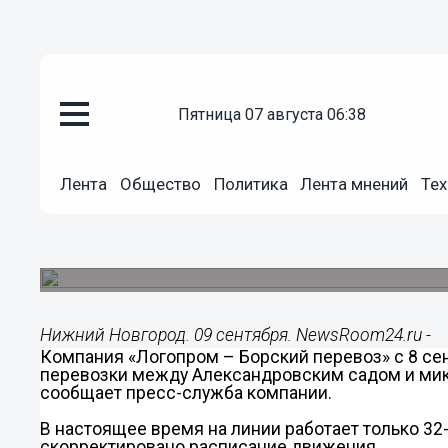
пятница 07 августа 06:38
Общество
09.09.2014
10:42
Лента
Общество
Политика
Лента мнений
Тех
Возобновлены речные перево
садом и микрорайоном Юг в Н
В течение дня катер делает три рейса между Н
Нижний Новгород. 09 сентября. NewsRoom24.ru -
Компания «Логопром – Борский перевоз» с 8 с
перевозки между Александровским садом и мик
сообщает пресс-служба компании.
В настоящее время на линии работает только 32
скорректировано расписание движения.