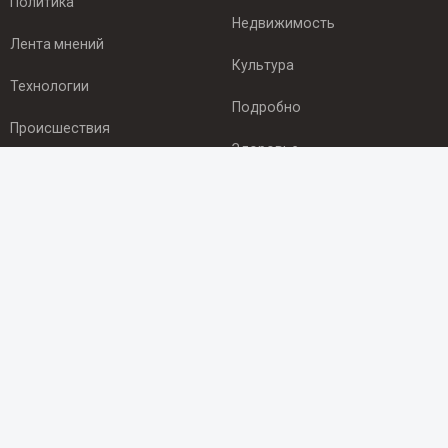
Политика
Недвижимость
Лента мнений
Культура
Технологии
Подробно
Происшествия
Здоровье
Экономика
ПОДПИСКА
Подпишись на рассылку NEWSROOM24
и будь
в курсе новостей в своём городе:
Подписаться
© 2012 - 2025 ООО "Ньюсрум" (ИА Newsroom24 (Ньюсрум24).
Учредитель — ООО "Ньюсрум"
Свидетельство о регистрации СМИ ИА № ФС 77 - 45920 от 22.07.2011г.